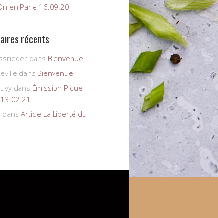
On en Parle 16.09.20
ires récents
ssrieder
dans
Bienvenue
eville
dans
Bienvenue
auvy
dans
Émission Pique-
 13.02.21
s
dans
Article La Liberté du