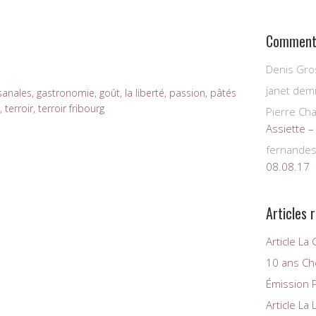
Commenta
Denis Gro
janet demi
isanales
,
gastronomie
,
goût
,
la liberté
,
passion
,
pâtés
,
terroir
,
terroir fribourg
Pierre Ch
Assiette –
fernande
08.08.17
Articles 
Article L
10 ans Ch
Émission 
Article La