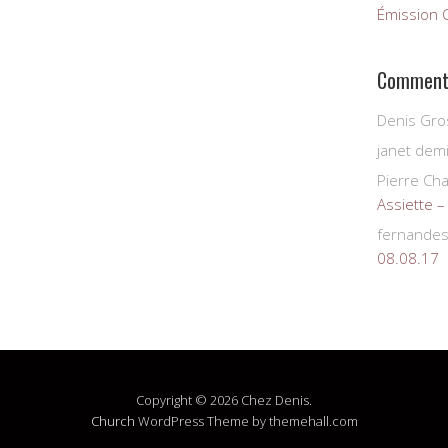
Émission 
Commenta
Denis Gro
janet demi
Pierre Ch
Assiette –
fernande
08.08.17
Copyright © 2026 Chez Denis.
Church
WordPress Theme by themehall.com