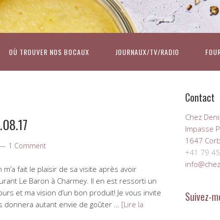
OÙ TROUVER NOS BOCAUX
JOURNAUX/TV/RADIO
FOU
Contact
Chez Deni
.08.17
Impasse P
1647 Corb
1 Comment
+41 79 45
info@chez
a fait le plaisir de sa visite après avoir
rant Le Baron à Charmey. Il en est ressorti un
urs et ma vision d’un bon produit! Je vous invite
Suivez-m
vous donnera autant envie de goûter …
[Lire la