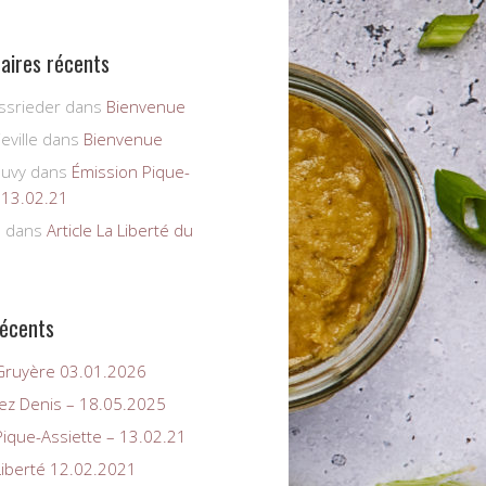
ires récents
ssrieder
dans
Bienvenue
eville
dans
Bienvenue
auvy
dans
Émission Pique-
 13.02.21
s
dans
Article La Liberté du
récents
a Gruyère 03.01.2026
ez Denis – 18.05.2025
Pique-Assiette – 13.02.21
 Liberté 12.02.2021