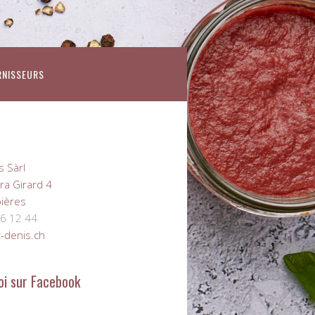
RNISSEURS
s Sàrl
ra Girard 4
ières
6 12 44
-denis.ch
oi sur Facebook