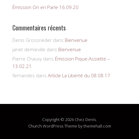
Émission On en Parle 16.09.20
Commentaires récents
Denis Grossrieder
dans
Bienvenue
janet demieville
dans
Bienvenue
Pierre Chauvy
dans
Émission Pique-Assiette –
13.02.21
fernandes
dans
Article La Liberté du 08.08.17
Copyright © 2026 Chez Denis.
Church
WordPress Theme by themehall.com