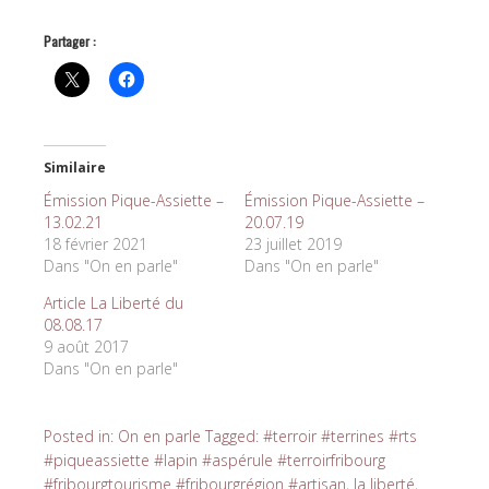
Partager :
Similaire
Émission Pique-Assiette –
Émission Pique-Assiette –
13.02.21
20.07.19
18 février 2021
23 juillet 2019
Dans "On en parle"
Dans "On en parle"
Article La Liberté du
08.08.17
9 août 2017
Dans "On en parle"
Posted in:
On en parle
Tagged:
#terroir #terrines #rts
#piqueassiette #lapin #aspérule #terroirfribourg
#fribourgtourisme #fribourgrégion #artisan
,
la liberté
,