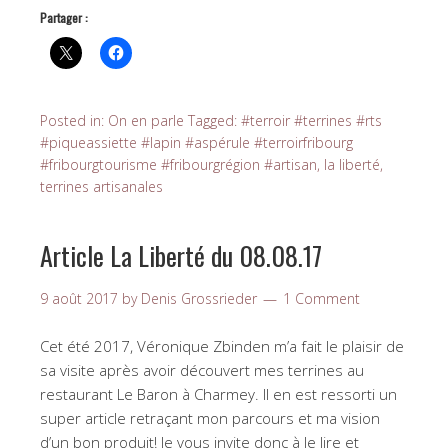
Partager :
Posted in:
On en parle
Tagged:
#terroir #terrines #rts
#piqueassiette #lapin #aspérule #terroirfribourg
#fribourgtourisme #fribourgrégion #artisan
,
la liberté
,
terrines artisanales
Article La Liberté du 08.08.17
9 août 2017
by
Denis Grossrieder
1 Comment
Cet été 2017, Véronique Zbinden m’a fait le plaisir de
sa visite après avoir découvert mes terrines au
restaurant Le Baron à Charmey. Il en est ressorti un
super article retraçant mon parcours et ma vision
d’un bon produit! Je vous invite donc à le lire et