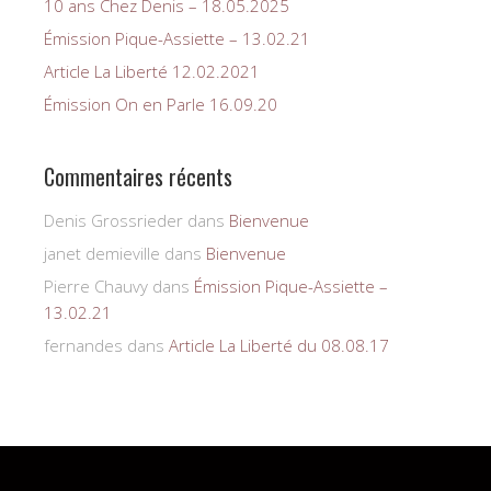
10 ans Chez Denis – 18.05.2025
Émission Pique-Assiette – 13.02.21
Article La Liberté 12.02.2021
Émission On en Parle 16.09.20
Commentaires récents
Denis Grossrieder
dans
Bienvenue
janet demieville
dans
Bienvenue
Pierre Chauvy
dans
Émission Pique-Assiette –
13.02.21
fernandes
dans
Article La Liberté du 08.08.17